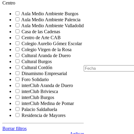
Centro
Aula Medio Ambiente Burgos
Aula Medio Ambiente Palencia
Aula Medio Ambiente Valladolid
Casa de las Cadenas
Centro de Arte CAB
Colegio Aurelio Gómez Escolar
Colegio Virgen de la Rosa
Cultural Aranda de Duero
Cultural Burgos
Cultural Cordón
F
i
Dinamismo Empresarial
M
l
i
Foro Solidario
t
e
interClub Aranda de Duero
r
n
interClub Briviesca
a
t
interClub Burgos
d
r
interClub Medina de Pomar
o
a
Palacio Saldañuela
p
s
Residencia de Mayores
o
e
r
l
f
s
Borrar filtros
e
e
Aplicar