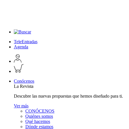
TeleEntradas
Agenda
Acceder
a
Inspeccionar
perfil
carrito
personal
Conócenos
La Revista
Descubre las nuevas propuestas que hemos diseñado para ti.
Ver más
CONÓCENOS
Quiénes somos
Qué hacemos
Dónde estamos