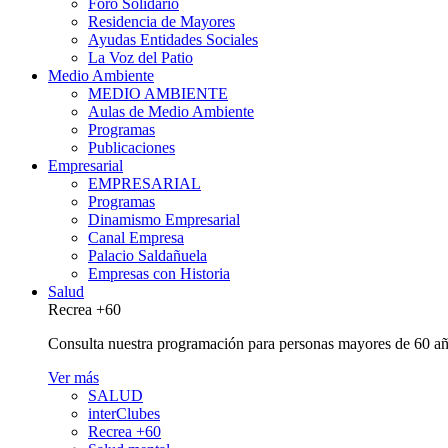
Foro Solidario
Residencia de Mayores
Ayudas Entidades Sociales
La Voz del Patio
Medio Ambiente
MEDIO AMBIENTE
Aulas de Medio Ambiente
Programas
Publicaciones
Empresarial
EMPRESARIAL
Programas
Dinamismo Empresarial
Canal Empresa
Palacio Saldañuela
Empresas con Historia
Salud
Recrea +60
Consulta nuestra programación para personas mayores de 60 añ
Ver más
SALUD
interClubes
Recrea +60