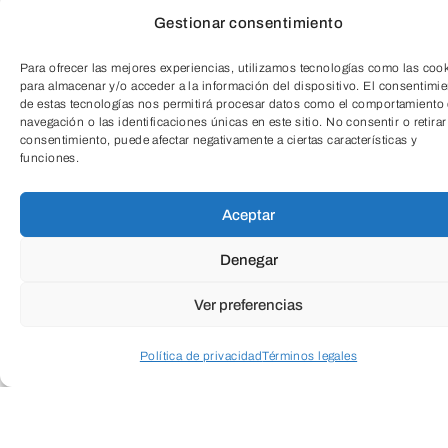
Gestionar consentimiento
¿Sabías que la alimentación puede
afectar a la función cerebral? En esta
Para ofrecer las mejores experiencias, utilizamos tecnologías como las coo
para almacenar y/o acceder a la información del dispositivo. El consentimi
charla explicaremos los nutrientes claves
de estas tecnologías nos permitirá procesar datos como el comportamiento
para mejorar la salud mental y el estado
navegación o las identificaciones únicas en este sitio. No consentir o retirar
consentimiento, puede afectar negativamente a ciertas características y
emocional en nuestro día a día.
funciones.
TeleEntradas
Aceptar
LEER MÁS
Denegar
Ver preferencias
Política de privacidad
Términos legales
Acceder a perfil personal
Inspeccionar carrito