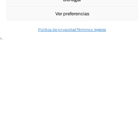
Ver preferencias
Política de privacidad
Términos legales
Acceder a perfil personal
Inspeccionar carrito
Fundación