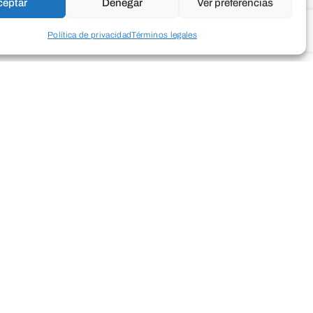
ceptar
Denegar
Ver preferencias
Política de privacidad
Términos legales
ras clases de prueba. Te invitamos a
stros talleres de acuarela y de artes