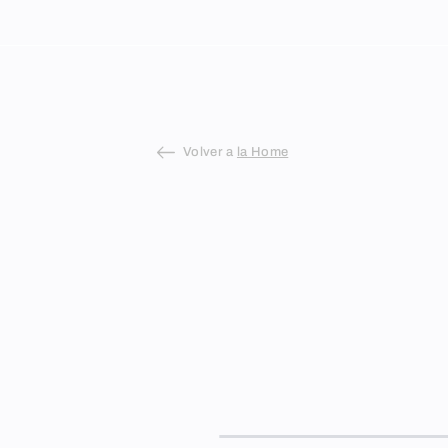
Skip
to
content
Volver a
la Home