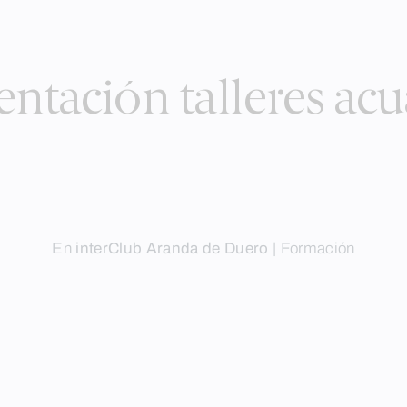
entación talleres acu
En
interClub Aranda de Duero
|
Formación