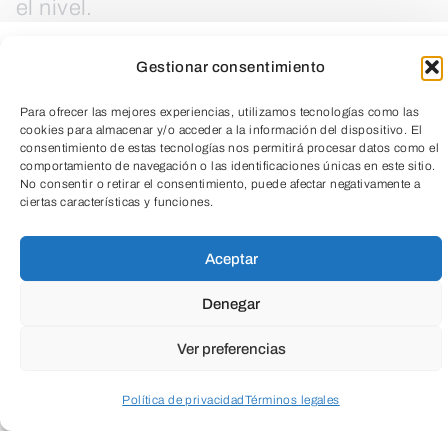
el nivel.
Gestionar consentimiento
¿Te atreves a empezar una fantástica
aventura entre hilos y telas?
Para ofrecer las mejores experiencias, utilizamos tecnologías como las
cookies para almacenar y/o acceder a la información del dispositivo. El
consentimiento de estas tecnologías nos permitirá procesar datos como el
comportamiento de navegación o las identificaciones únicas en este sitio.
No consentir o retirar el consentimiento, puede afectar negativamente a
ciertas características y funciones.
TeleEntradas
Aceptar
Denegar
Ver preferencias
Política de privacidad
Términos legales
Acceder a perfil personal
Inspeccionar carrito