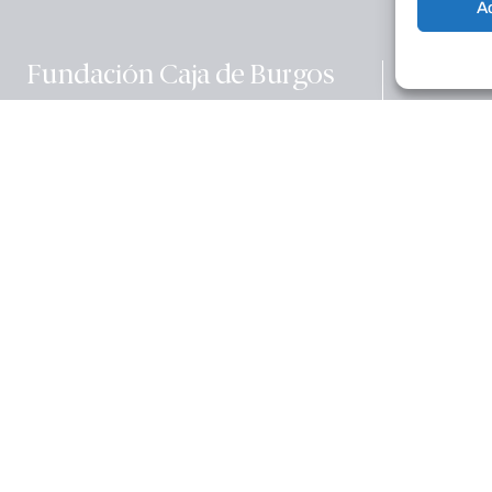
A
Educac
Fundación Caja de Burgos
Calle La Puebla, 1 (Edificio Nexo)
09004 – Burgos – España
Cultura
Teléfono:
(+34) 947 258 113
Email:
fundacion@cajadeburgos.com
Social