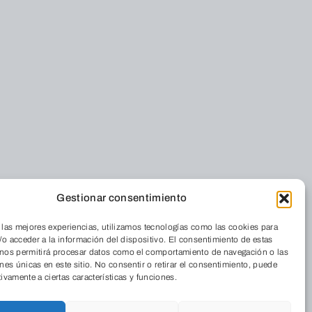
Gestionar consentimiento
nos
Foro Solidario
 las mejores experiencias, utilizamos tecnologías como las cookies para
Quiénes somos
Residencia
o acceder a la información del dispositivo. El consentimiento de estas
 nos permitirá procesar datos como el comportamiento de navegación o las
Dónde estamos
Cordia
ones únicas en este sitio. No consentir o retirar el consentimiento, puede
La Revista
tivamente a ciertas características y funciones.
Medio Ambiente
Trabaja con
Aulas de Medio
nosotros