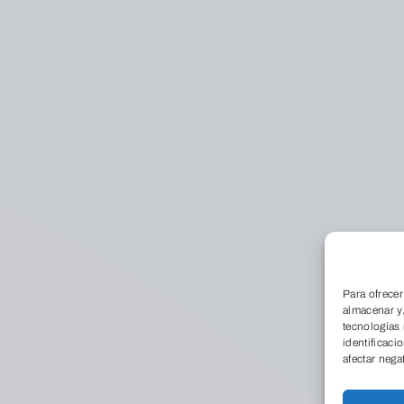
Conóce
Para ofrecer
almacenar y/
tecnologías
identificaci
afectar nega