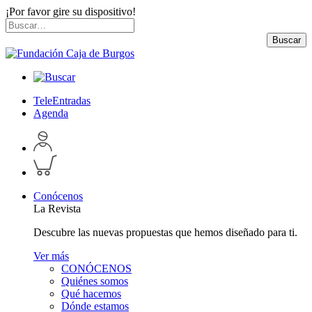
¡Por favor gire su dispositivo!
Skip
Buscar
to
por:
Buscar
content
TeleEntradas
Agenda
Acceder
a
Inspeccionar
perfil
carrito
personal
Conócenos
La Revista
Descubre las nuevas propuestas que hemos diseñado para ti.
Ver más
CONÓCENOS
Quiénes somos
Qué hacemos
Dónde estamos