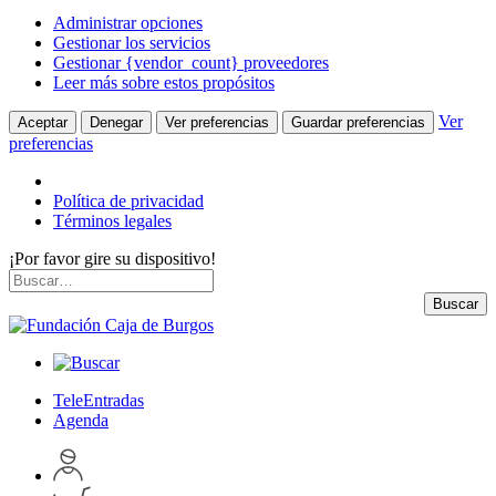
Administrar opciones
Gestionar los servicios
Gestionar {vendor_count} proveedores
Leer más sobre estos propósitos
Ver
Aceptar
Denegar
Ver preferencias
Guardar preferencias
preferencias
Política de privacidad
Términos legales
¡Por favor gire su dispositivo!
Skip
Buscar
to
por:
Buscar
content
TeleEntradas
Agenda
Acceder
a
Inspeccionar