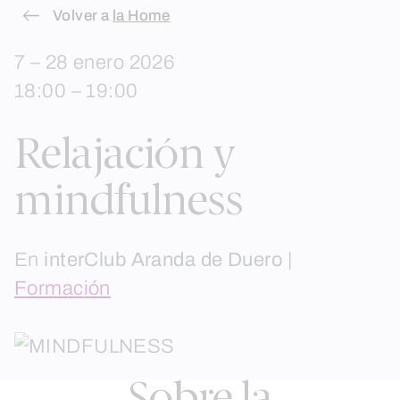
Skip
Volver a
la Home
to
7 – 28 enero 2026
content
18:00 – 19:00
Relajación y
mindfulness
En
interClub Aranda de Duero
|
Formación