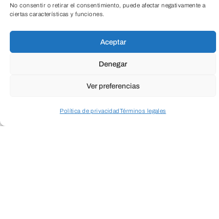
ENVIAR
No consentir o retirar el consentimiento, puede afectar negativamente a
ciertas características y funciones.
TeleEntradas
Aceptar
Denegar
Ver preferencias
Política de privacidad
Términos legales
Acceder a perfil personal
Inspeccionar carrito