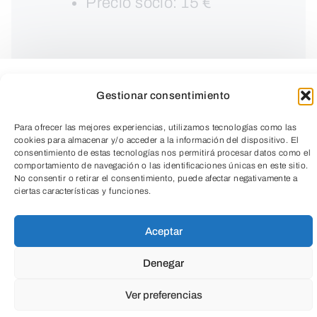
Precio socio: 15 €
Gestionar consentimiento
Para ofrecer las mejores experiencias, utilizamos tecnologías como las
cookies para almacenar y/o acceder a la información del dispositivo. El
consentimiento de estas tecnologías nos permitirá procesar datos como el
comportamiento de navegación o las identificaciones únicas en este sitio.
No consentir o retirar el consentimiento, puede afectar negativamente a
ciertas características y funciones.
TeleEntradas
Aceptar
Profundiza en el conocimiento de TU
mente, cuerpo y emociones a través de
Denegar
este taller de cuencos tibetanos.
Ver preferencias