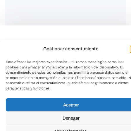
Gestionar consentimiento
Para ofrecer las mejores experiencias, utilizamos tecnologías como las
Equilibra tu cuerpo, calma tu mente.
cookies para almacenar y/o acceder a la información del dispositivo. El
consentimiento de estas tecnologías nos permitirá procesar datos como el
comportamiento de navegación o las identificaciones únicas en este sitio. 
consentir o retirar el consentimiento, puede afectar negativamente a ciertas
Descubre el poder del
Chikung
, una
características y funciones.
TeleEntradas
práctica ancestral que combina
movimiento, respiración y meditación
Aceptar
para fortalecer el cuerpo desde adentro y
Denegar
alcanzar un estado profundo de