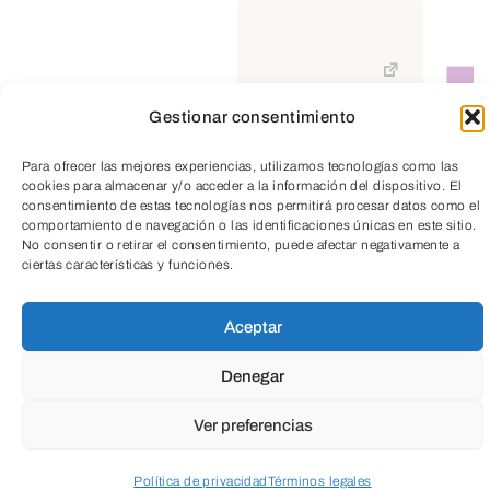
más próxima, a la figura del testigo, a la
microhistoria o a la memoria…aspectos
que, con frecuencia, enlazan con
Gestionar consentimiento
reflexiones sobre el presente desde el
TeleEntradas
que se realizan.
Para ofrecer las mejores experiencias, utilizamos tecnologías como las
cookies para almacenar y/o acceder a la información del dispositivo. El
consentimiento de estas tecnologías nos permitirá procesar datos como el
comportamiento de navegación o las identificaciones únicas en este sitio.
Este ciclo se compone de tres películas
No consentir o retirar el consentimiento, puede afectar negativamente a
situadas en un tiempo histórico pretérito,
ciertas características y funciones.
aunque no del todo remoto, un pasado
Aceptar
que reconstruyen de una forma rigurosa,
utilizando la documentación y la
Denegar
investigación histórica disponible como
Ver preferencias
referente y guía para el tratamiento
artístico y la ambientación, pero que es
Política de privacidad
Términos legales