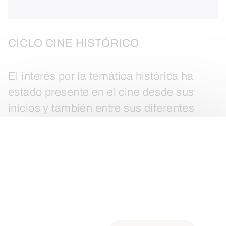
CICLO CINE HISTÓRICO
El interés por la temática histórica ha
estado presente en el cine desde sus
inicios y también entre sus diferentes
fórmulas de producción, incluso ha
servido de base a un género, el histórico,
que a su vez ha sido el origen de diversos
subgéneros. El pasado mantiene, sin
duda, su atractivo para el cine del s XXI,
aunque podemos identificar en sus
relatos una mayor atención a la historia