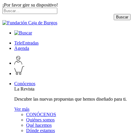
¡Por favor gire su dispositivo!
Skip
Buscar
to
por:
Buscar
content
TeleEntradas
Agenda
Acceder
a
Inspeccionar
perfil
carrito
personal
Conócenos
La Revista
Descubre las nuevas propuestas que hemos diseñado para ti.
Ver más
CONÓCENOS
Quiénes somos
Qué hacemos
Dónde estamos