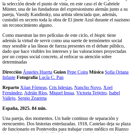
la selección desde el punto de vista, en este caso el de Gabriele
Münter, una de las fundadoras del expresionismo alemán junto a su
pareja, Vassily Kandinsky, una artista silenciada que, además,
custodió en secreto toda la obra de El jinete Azul durante el nazismo
sin reconocimiento alguno.
Como muestran las tres películas de este ciclo, el
biopic
tiene
además la virtud de servir como una suerte de termómetro social
muy sensible a las líneas de fuerza presentes en el debate público,
dado que hace visibles los intereses y las valoraciones proyectadas
por un corpus social concreto, al enfocar su atención sobre
determinadas
Dirección
Ángeles Huerta
Guion
Pepe Coira
Música
Sofia Oriana
Infante
Fotografía
Lucía C. Pan
Reparto
Xóan Fórneas
,
Cris Iglesias
,
Nancho Novo
,
Xoel
Fernández
,
Adrián Ríos
,
Miquel Insua
,
Victoria Teijeiro
,
Isabel
Vallejo
,
Sergio Zearreta
España, 2025. 84 min.
Una pareja, dos momentos. Un baile continuo de separación y
reencuentro. Dos historias entrelazadas. 1918, Castelao deja su plaza
de funcionario en Pontevedra para trabajar como médico en Rianxo