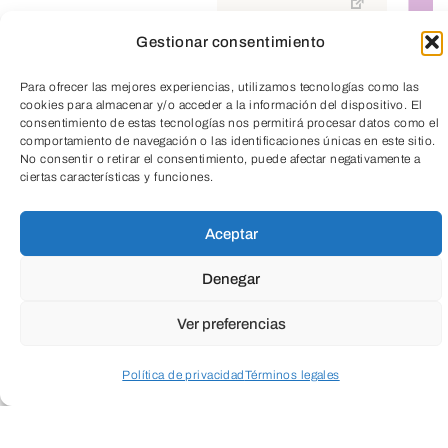
Cultura
Social
Empresarial
Gestionar consentimiento
TeleEntradas
Para ofrecer las mejores experiencias, utilizamos tecnologías como las
Salud
Medio ambiente
cookies para almacenar y/o acceder a la información del dispositivo. El
consentimiento de estas tecnologías nos permitirá procesar datos como el
comportamiento de navegación o las identificaciones únicas en este sitio.
No consentir o retirar el consentimiento, puede afectar negativamente a
ciertas características y funciones.
Aceptar
Denegar
Ver preferencias
Política de privacidad
Términos legales
Acceder a perfil personal
Inspeccionar carrito