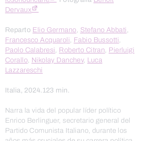
Dervaux
Reparto
Elio Germano
,
Stefano Abbati
,
Francesco Acquaroli
,
Fabio Bussotti
,
Paolo Calabresi
,
Roberto Citran
,
Pierluigi
Corallo
,
Nikolay Danchev
,
Luca
Lazzareschi
Italia, 2024.123 min.
Narra la vida del popular líder político
Enrico Berlinguer, secretario general del
Partido Comunista Italiano, durante los
años más cruciales de su carrera política,