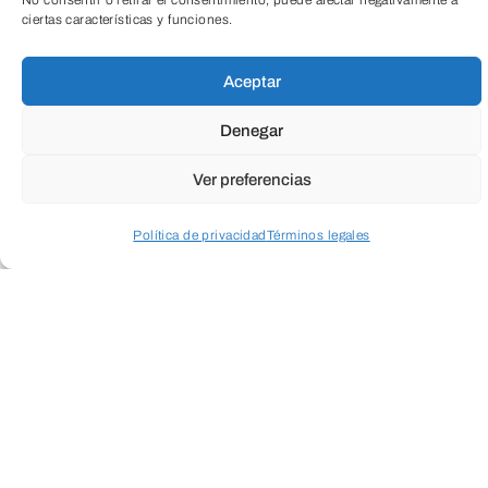
No consentir o retirar el consentimiento, puede afectar negativamente a
ciertas características y funciones.
TeleEntradas
Aceptar
Denegar
ENVIAR
Ver preferencias
Política de privacidad
Términos legales
Acceder a perfil personal
Inspeccionar carrito