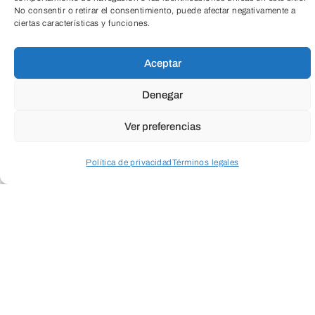
No consentir o retirar el consentimiento, puede afectar negativamente a
ciertas características y funciones.
Aceptar
Denegar
Ver preferencias
Política de privacidad
Términos legales
Acceder a perfil personal
Inspeccionar carrito
Objetivos
Destinatarios
Agenda