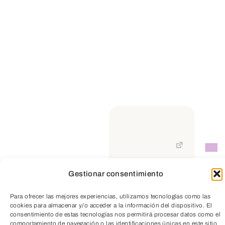
esencia. La definición y seguimiento de
una estrategia clara se convierte en un
factor crítico para garantizar su
sostenibilidad, adaptabilidad y capacidad
de innovación. Sin una hoja de ruta, las
decisiones se vuelven reactivas y
dispersas, lo que limita el potencial de
crecimiento.
LEER MÁS
Gestionar consentimiento
TeleEntradas
Para ofrecer las mejores experiencias, utilizamos tecnologías como las
cookies para almacenar y/o acceder a la información del dispositivo. El
consentimiento de estas tecnologías nos permitirá procesar datos como el
comportamiento de navegación o las identificaciones únicas en este sitio.