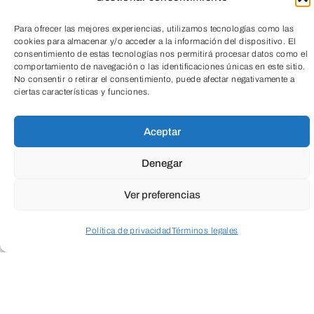
Cuando envíes estarás aceptando los
usos y
Para ofrecer las mejores experiencias, utilizamos tecnologías como las
condiciones
cookies para almacenar y/o acceder a la información del dispositivo. El
consentimiento de estas tecnologías nos permitirá procesar datos como el
comportamiento de navegación o las identificaciones únicas en este sitio.
No consentir o retirar el consentimiento, puede afectar negativamente a
ciertas características y funciones.
TeleEntradas
Aceptar
Denegar
Ver preferencias
ENVIAR
Política de privacidad
Términos legales
Acceder a perfil personal
Inspeccionar carrito