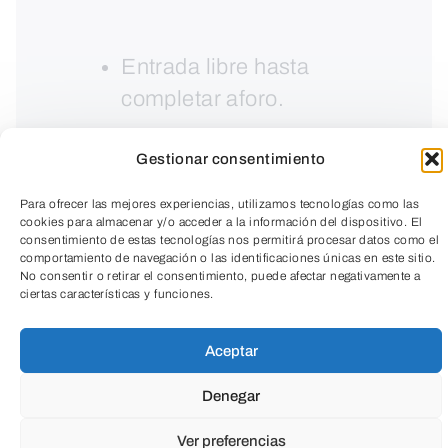
Entrada libre hasta
completar aforo.
Gestionar consentimiento
Para ofrecer las mejores experiencias, utilizamos tecnologías como las
cookies para almacenar y/o acceder a la información del dispositivo. El
consentimiento de estas tecnologías nos permitirá procesar datos como el
comportamiento de navegación o las identificaciones únicas en este sitio.
No consentir o retirar el consentimiento, puede afectar negativamente a
ciertas características y funciones.
TeleEntradas
Aceptar
Denegar
Para celebrar la Noche Blanca el CAB
amplía su horario habitual y ofrece visitas
Ver preferencias