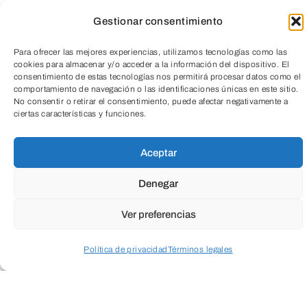
Gestionar consentimiento
Para ofrecer las mejores experiencias, utilizamos tecnologías como las
cookies para almacenar y/o acceder a la información del dispositivo. El
consentimiento de estas tecnologías nos permitirá procesar datos como el
comportamiento de navegación o las identificaciones únicas en este sitio.
No consentir o retirar el consentimiento, puede afectar negativamente a
ciertas características y funciones.
TeleEntradas
Aceptar
Proyección de los cortos ganadores a lo
largo de diez años que lleva el Festival
Denegar
Rueda con Rueda:
Ver preferencias
Por Sifo, de Mario Hernández y
Política de privacidad
Términos legales
Guillermo Rodríguez (10′)
Acceder a perfil personal
Inspeccionar carrito
El origen, de José A. Campos (10′)