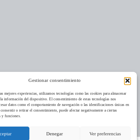
Gestionar consentimiento
nos
Residencia
las mejores experiencias, utilizamos tecnologías como las cookies para almacenar
Quiénes somos
Cordia
 la información del dispositivo. El consentimiento de estas tecnologías nos
Dónde estamos
cesar datos como el comportamiento de navegación o las identificaciones únicas en
o consentir o retirar el consentimiento, puede afectar negativamente a ciertas
Medio Ambiente
La Revista
s y funciones.
Aulas de Medio
Trabaja con
Ambiente
nosotros
ceptar
Denegar
Ver preferencias
Programas