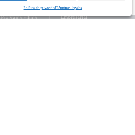
Publicaciones
ón
Política de privacidad
Términos legales
Colegios
Empresarial
Programa Educa
Programas de
apoyo
Dinamismo
Programación
Empresarial
cultural
Palacio
Centros
Saldañuela
Exposiciones
Publicaciones
Salud
InterClubes
Recrea +60
Foro Solidario