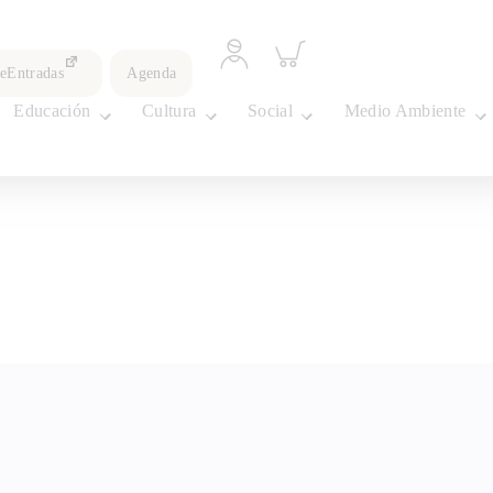
Acceder
Inspeccionar
a
carrito
leEntradas
Agenda
perfil
personal
Educación
Cultura
Social
Medio Ambiente