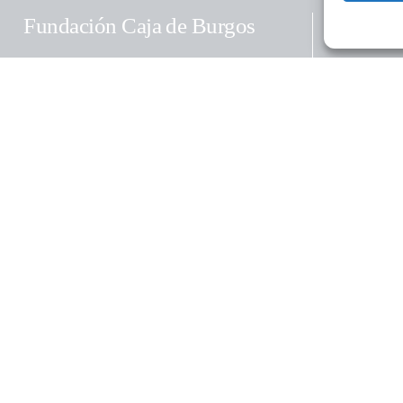
Educaci
Fundación Caja de Burgos
Calle La Puebla, 1 (Edificio Nexo)
Cultura
09004 – Burgos – España
Teléfono:
(+34) 947 258 113
Email:
fundacion@cajadeburgos.com
Social