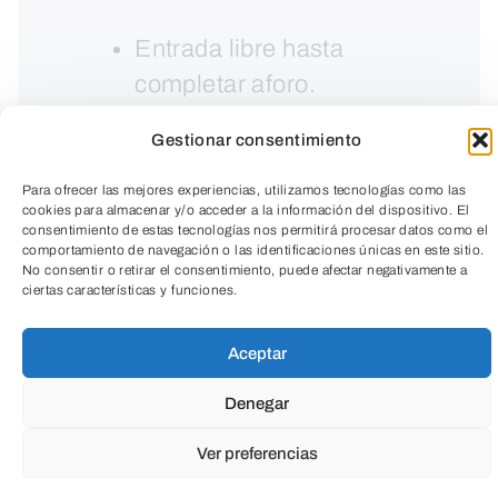
Entrada libre hasta
completar aforo.
Gestionar consentimiento
Para ofrecer las mejores experiencias, utilizamos tecnologías como las
cookies para almacenar y/o acceder a la información del dispositivo. El
consentimiento de estas tecnologías nos permitirá procesar datos como el
comportamiento de navegación o las identificaciones únicas en este sitio.
No consentir o retirar el consentimiento, puede afectar negativamente a
ciertas características y funciones.
TeleEntradas
Aceptar
Denegar
La meditación nace en un momento de
Ver preferencias
silencio y de calma que nos permite
conectar con nuestras emociones y con