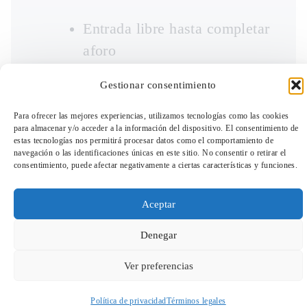
Entrada libre hasta completar
aforo
Gestionar consentimiento
Para ofrecer las mejores experiencias, utilizamos tecnologías como las cookies
para almacenar y/o acceder a la información del dispositivo. El consentimiento de
estas tecnologías nos permitirá procesar datos como el comportamiento de
navegación o las identificaciones únicas en este sitio. No consentir o retirar el
consentimiento, puede afectar negativamente a ciertas características y funciones.
TeleEntradas
Aceptar
Denegar
Saberes y Sabores de Guanacaste,
tiene el
Ver preferencias
objetivo de recopilar la sabiduría, vida e
historias de las personas mayores de esta
Política de privacidad
Términos legales