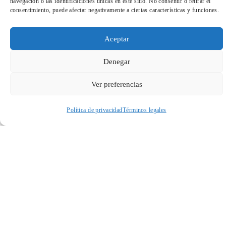
navegación o las identificaciones únicas en este sitio. No consentir o retirar el
consentimiento, puede afectar negativamente a ciertas características y funciones.
TeleEntradas
Aceptar
Denegar
Ver preferencias
Cuando envíes estarás aceptando los
usos y condiciones
Política de privacidad
Términos legales
Acceder a perfil personal
Inspeccionar carrito
ENVIAR