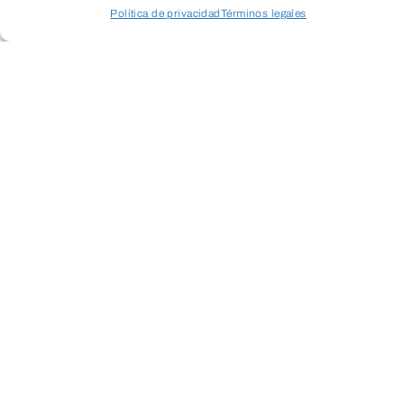
Política de privacidad
Términos legales
ENVIAR
Acceder a perfil personal
Inspeccionar carrito