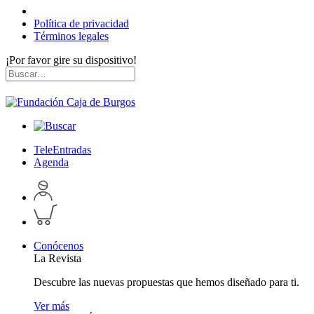
Política de privacidad
Términos legales
¡Por favor gire su dispositivo!
Skip
Buscar
to
por:
content
TeleEntradas
Agenda
Acceder
a
Inspeccionar
perfil
carrito
personal
Conócenos
La Revista
Descubre las nuevas propuestas que hemos diseñado para ti.
Ver más