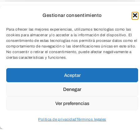
Gestionar consentimiento
Para ofrecer las mejores experiencias, utilizamos tecnologías como las
cookies para almacenar y/o acceder a la información del dispositivo. El
consentimiento de estas tecnologías nos permitirá procesar datos como el
comportamiento de navegación o las identificaciones únicas en este sitio.
¿Te gustan las manualidades, las ideas
No consentir o retirar el consentimiento, puede afectar negativamente a
ciertas características y funciones.
originales y quieres hacer algo bueno por
TeleEntradas
el planeta?
Aceptar
Entonces este taller es para ti.
Denegar
Ver preferencias
Súmate a esta experiencia de reciclaje
creativo donde vamos a transformar
Política de privacidad
Términos legales
materiales textiles en una bolsa de aseo
Acceder a perfil personal
Inspeccionar carrito