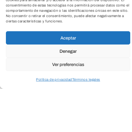
cookies para almacenar y/o acceder a la información del dispositivo. El
consentimiento de estas tecnologías nos permitirá procesar datos como el
TeleEntradas
comportamiento de navegación o las identificaciones únicas en este sitio.
No consentir o retirar el consentimiento, puede afectar negativamente a
ciertas características y funciones.
Aceptar
Denegar
Ver preferencias
Cuando envíes estarás aceptando los
usos y
condiciones
Política de privacidad
Términos legales
Acceder a perfil personal
Inspeccionar carrito