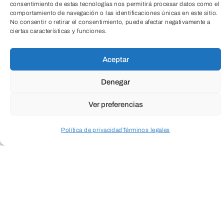
consentimiento de estas tecnologías nos permitirá procesar datos como el
comportamiento de navegación o las identificaciones únicas en este sitio.
No consentir o retirar el consentimiento, puede afectar negativamente a
ciertas características y funciones.
TeleEntradas
Actividad dirigida a niños y niñas con
Aceptar
TDAH de 8 a 14 años acompañados de
Denegar
un adulto.
Ver preferencias
Programa diseñado para despertar la
Política de privacidad
Términos legales
curiosidad, mejorar la concentración y
fomentar la conexión emocional con la
Acceder a perfil personal
Inspeccionar carrito
naturaleza en niños y niñas con TDAH. A
través de la observación de aves en
Fuentes Blancas, La Quinta, y
Villalonquéjar, los participantes