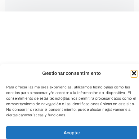
SALUD MENTAL Y MEDIO AMBIENTE
Gestionar consentimiento
Para ofrecer las mejores experiencias, utilizamos tecnologías como las
Cuando la naturaleza se altera, nuestra
cookies para almacenar y/o acceder a la información del dispositivo. El
mente también tiembla.
TeleEntradas
consentimiento de estas tecnologías nos permitirá procesar datos como el
comportamiento de navegación o las identificaciones únicas en este sitio.
No consentir o retirar el consentimiento, puede afectar negativamente a
ciertas características y funciones.
Incendios, DANAs, emergencias… no
Aceptar
solo arrasan bosques y ciudades,