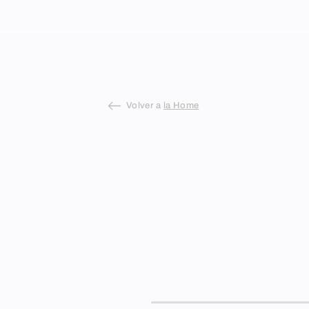
Skip
to
content
Volver a
la Home