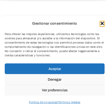
Un jueves al mes
, en horario de tarde,
saldremos a explorar la naturaleza y a
Gestionar consentimiento
poner en práctica nuestras habilidades de
observación ornitológica. Es una
Para ofrecer las mejores experiencias, utilizamos tecnologías como las
cookies para almacenar y/o acceder a la información del dispositivo. El
excelente oportunidad para conectarnos
consentimiento de estas tecnologías nos permitirá procesar datos como el
con el entorno, aprender sobre las aves y
comportamiento de navegación o las identificaciones únicas en este sitio.
No consentir o retirar el consentimiento, puede afectar negativamente a
disfrutar de una experiencia única al aire
TeleEntradas
ciertas características y funciones.
libre.
Aceptar
¡No te lo pierdas!
Denegar
Ver preferencias
Será una excelente ocasión para
practicar nuestra memoria visual,
Política de privacidad
Términos legales