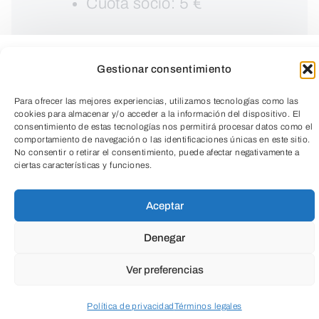
Cuota socio: 5 €
Gestionar consentimiento
Para ofrecer las mejores experiencias, utilizamos tecnologías como las
cookies para almacenar y/o acceder a la información del dispositivo. El
consentimiento de estas tecnologías nos permitirá procesar datos como el
comportamiento de navegación o las identificaciones únicas en este sitio.
No consentir o retirar el consentimiento, puede afectar negativamente a
ciertas características y funciones.
TeleEntradas
Aceptar
Denegar
El 26 de enero es el Día Mundial de la
Educación Ambiental. Vamos a
Ver preferencias
celebrarlo con un taller infantil en el que
Política de privacidad
Términos legales
los niños demuestren su creatividad y su