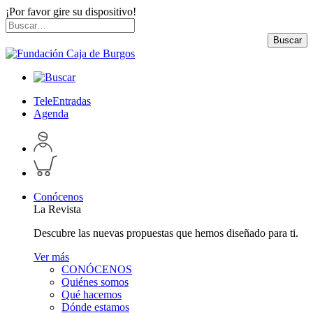
¡Por favor gire su dispositivo!
Skip
Buscar
to
por:
Buscar
content
TeleEntradas
Agenda
Acceder
a
Inspeccionar
perfil
carrito
personal
Conócenos
La Revista
Descubre las nuevas propuestas que hemos diseñado para ti.
Ver más
CONÓCENOS
Quiénes somos
Qué hacemos
Dónde estamos