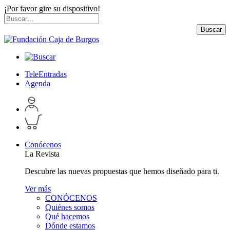
¡Por favor gire su dispositivo!
Skip
Buscar
to
por:
Buscar
content
TeleEntradas
Agenda
Acceder
a
Inspeccionar
perfil
carrito
personal
Conócenos
La Revista
Descubre las nuevas propuestas que hemos diseñado para ti.
Ver más
CONÓCENOS
Quiénes somos
Qué hacemos
Dónde estamos