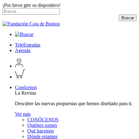
¡Por favor gire su dispositivo!
Skip
Buscar
to
por:
Buscar
content
TeleEntradas
Agenda
Acceder
a
Inspeccionar
perfil
carrito
personal
Conócenos
La Revista
Descubre las nuevas propuestas que hemos diseñado para ti.
Ver más
CONÓCENOS
Quiénes somos
Qué hacemos
Dónde estamos