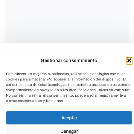
Gestionar consentimiento
Para ofrecer las mejores experiencias, utilizamos tecnologías como las
cookies para almacenar y/o acceder a la información del dispositivo. El
consentimiento de estas tecnologías nos permitirá procesar datos como el
comportamiento de navegación o las identificaciones únicas en este sitio.
No consentir o retirar el consentimiento, puede afectar negativamente a
ciertas características y funciones.
TeleEntradas
CICLO MONUMENTOS CON HISTORIA
Aceptar
Monasterios de Suso y Yuso, y Santo
Denegar