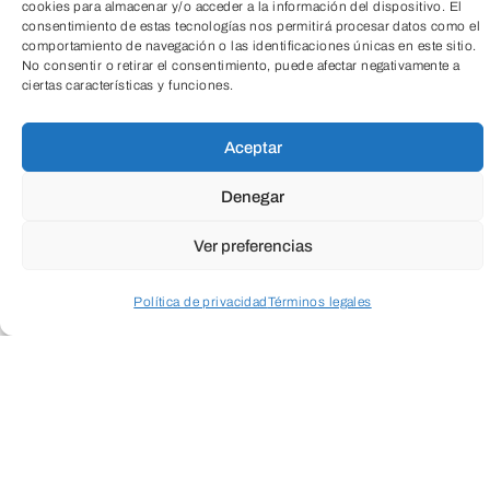
cookies para almacenar y/o acceder a la información del dispositivo. El
consentimiento de estas tecnologías nos permitirá procesar datos como el
comportamiento de navegación o las identificaciones únicas en este sitio.
No consentir o retirar el consentimiento, puede afectar negativamente a
ciertas características y funciones.
John Crowley es un hombre de orígenes
TeleEntradas
humildes que ha conseguido llegar a la
Aceptar
cima empresarial. Casado con Aileen y
Denegar
padre de tres hijos, su vida se desmorona
Ver preferencias
cuando a dos de ellos se le diagnostica la
Enfermedad de Pompe.
Política de privacidad
Términos legales
Acceder a perfil personal
Inspeccionar carrito
Con tal de salvar la vida de los pequeños,
el matrimonio decide confiar en un
científico poco respetado, el Dr. Robert
Stonehill, que busca probarse a sí mismo