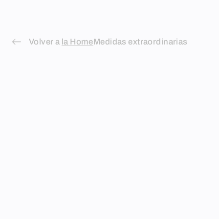
Skip
to
content
Volver a
la Home
Medidas extraordinarias