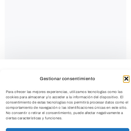
Gestionar consentimiento
Para ofrecer las mejores experiencias, utilizamos tecnologías como las
cookies para almacenar y/o acceder a la información del dispositivo. El
consentimiento de estas tecnologías nos permitirá procesar datos como el
comportamiento de navegación o las identificaciones únicas en este sitio.
No consentir o retirar el consentimiento, puede afectar negativamente a
ciertas características y funciones.
La visita al Monasterio de San Lorenzo de
TeleEntradas
El Escorial constituye la mejor manera de