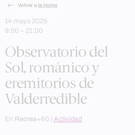
Skip
Volver a
la Home
to
14 mayo 2025
content
9:00 – 21:00
Observatorio del
Sol, románico y
eremitorios de
Valderredible
En
Recrea
+60 |
Actividad