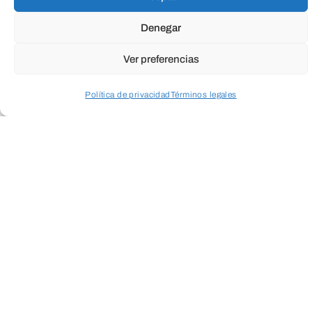
Denegar
Ver preferencias
Política de privacidad
Términos legales
Acceder a perfil personal
Inspeccionar carrito