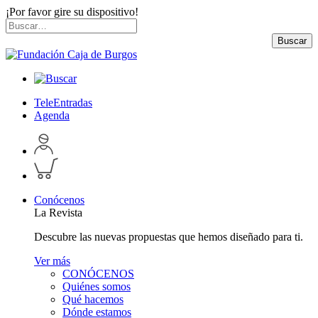
¡Por favor gire su dispositivo!
Skip
Buscar
to
por:
Buscar
content
TeleEntradas
Agenda
Acceder
a
Inspeccionar
perfil
carrito
personal
Conócenos
La Revista
Descubre las nuevas propuestas que hemos diseñado para ti.
Ver más
CONÓCENOS
Quiénes somos
Qué hacemos
Dónde estamos