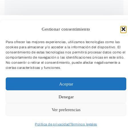
Gestionar consentimiento
Para ofrecer las mejores experiencias, utilizamos tecnologías como las
cookies para almacenar y/o acceder a la información del dispositivo. El
consentimiento de estas tecnologías nos permitirá procesar datos como el
comportamiento de navegación o las identificaciones únicas en este sitio.
No consentir o retirar el consentimiento, puede afectar negativamente a
ciertas características y funciones.
TeleEntradas
Aceptar
CICLO MONUMENTOS CON HISTORIA
Denegar
Ver preferencias
El Palacio Real de Riofrío, aunque fue
utilizado por diversos monarcas
Política de privacidad
Términos legales