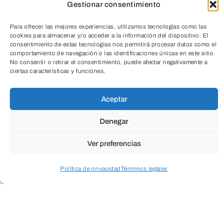
Gestionar consentimiento
Para ofrecer las mejores experiencias, utilizamos tecnologías como las
cookies para almacenar y/o acceder a la información del dispositivo. El
consentimiento de estas tecnologías nos permitirá procesar datos como el
comportamiento de navegación o las identificaciones únicas en este sitio.
No consentir o retirar el consentimiento, puede afectar negativamente a
ciertas características y funciones.
CICLO RECRÉA-TE EN LA HISTORIA
TeleEntradas
Aceptar
En esta charla hablaremos de la saga de
Denegar
los «de Siloé», escultores y arquitectos
castellanos que tuvieron una gran
Ver preferencias
importancia en el embellecimiento de
Política de privacidad
Términos legales
nuestros grandes edificios que son
insignia de la ciudad.
Acceder a perfil personal
Inspeccionar carrito
Padre e hijo que, aunque no tuvieron