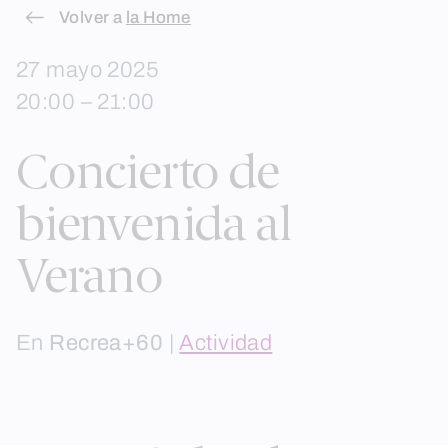
Skip
Volver a
la Home
to
27 mayo 2025
content
20:00 – 21:00
Concierto de
bienvenida al
Verano
En
Recrea+60
|
Actividad