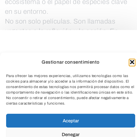
ecosistema o el papel de especies clave
en su entorno.
No son solo películas. Son llamadas
urgentes a la reflexión y la acción. En
estas pantallas laten historias reales,
urgentes, que abordan la crisis ambiental
mundial desde una mirada
Gestionar consentimiento
esperanzadora y transformadora.
Para ofrecer las mejores experiencias, utilizamos tecnologías como las
Ven a ver lo que el mundo tiene que
cookies para almacenar y/o acceder a la información del dispositivo. El
consentimiento de estas tecnologías nos permitirá procesar datos como el
contarnos —y lo que aún podemos
comportamiento de navegación o las identificaciones únicas en este sitio.
No consentir o retirar el consentimiento, puede afectar negativamente a
cambiar.
TeleEntradas
ciertas características y funciones.
LEER MÁS
Aceptar
Denegar