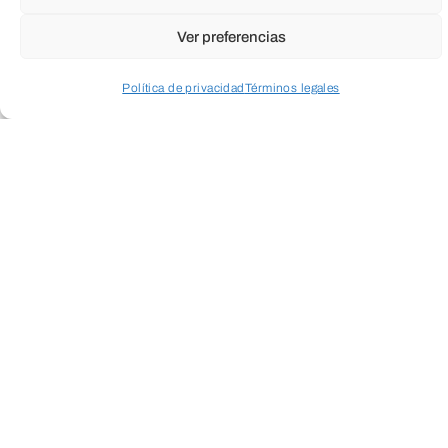
Ver preferencias
Política de privacidad
Términos legales
Acceder a perfil personal
Inspeccionar carrito