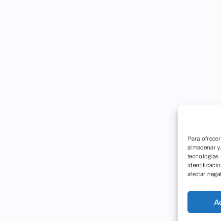
Para ofrecer
almacenar y/
tecnologías
identificaci
afectar nega
A