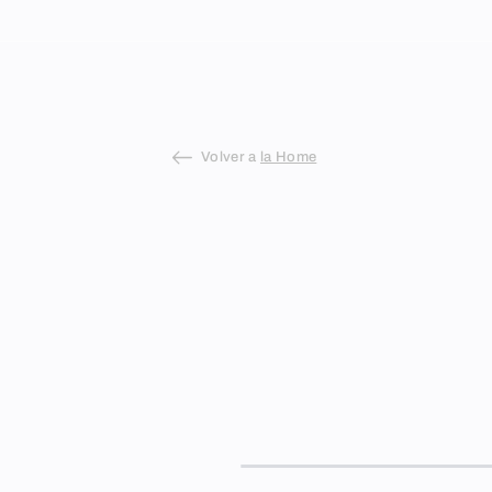
Skip
to
content
Volver a
la Home