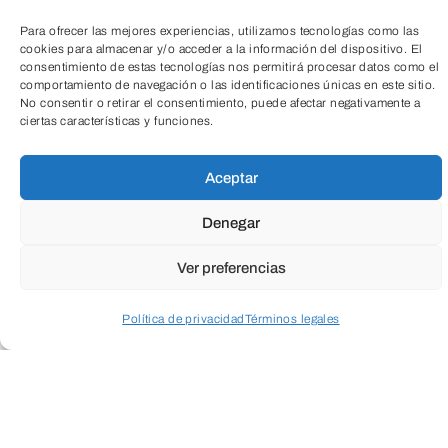
Para ofrecer las mejores experiencias, utilizamos tecnologías como las
cookies para almacenar y/o acceder a la información del dispositivo. El
consentimiento de estas tecnologías nos permitirá procesar datos como el
comportamiento de navegación o las identificaciones únicas en este sitio.
Creando con el alma: Arteterapia para
No consentir o retirar el consentimiento, puede afectar negativamente a
conectar, recordar y expresar
ciertas características y funciones.
TeleEntradas
Aceptar
Esta propuesta está diseñada como una
experiencia creativa con un fin social y
Denegar
emocional, en la que la expresión
Ver preferencias
plástica no es el objetivo final, sino el
medio para estimular la memoria,
Política de privacidad
Términos legales
fomentar la expresión personal y
Acceder a perfil personal
Inspeccionar carrito
fortalecer los vínculos entre los
participantes.