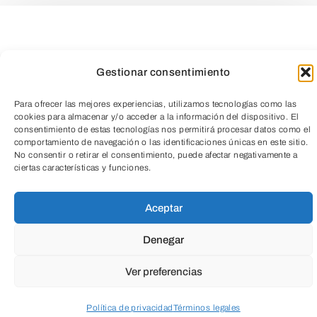
¡Ultimo lunes de setas!
¿Sabías que los hongos forman un reino
Gestionar consentimiento
propio, tan sorprendente como
Para ofrecer las mejores experiencias, utilizamos tecnologías como las
desconocido? ¿Te intriga saber cuáles
cookies para almacenar y/o acceder a la información del dispositivo. El
consentimiento de estas tecnologías nos permitirá procesar datos como el
son comestibles, cuáles tóxicos, o cómo
comportamiento de navegación o las identificaciones únicas en este sitio.
No consentir o retirar el consentimiento, puede afectar negativamente a
reconocer las especies que crecen a tu
TeleEntradas
ciertas características y funciones.
alrededor?
Aceptar
Te invitamos a participar de una
actividad
Denegar
gratuita y abierta al público
general
Ver preferencias
donde vas a poder conocer, aprender y
maravillarte con el universo micológico,
Política de privacidad
Términos legales