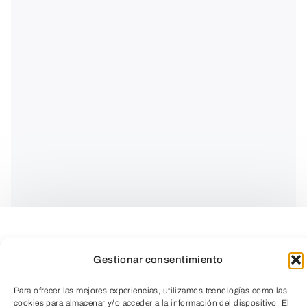
CICLO SALUD Y MAYORES
Gestionar consentimiento
Para ofrecer las mejores experiencias, utilizamos tecnologías como las
Envejecimiento cerebral y patológico.
cookies para almacenar y/o acceder a la información del dispositivo. El