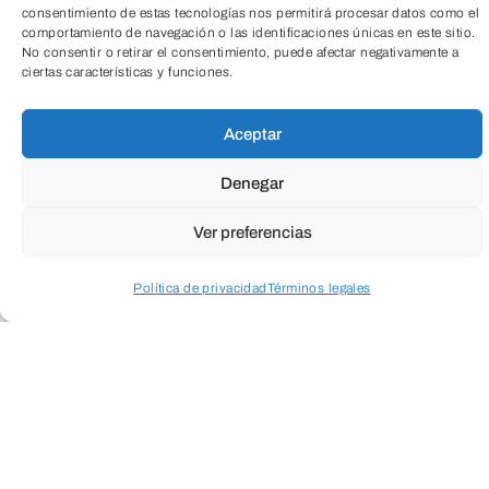
consentimiento de estas tecnologías nos permitirá procesar datos como el
¿Qué podemos hacer?
comportamiento de navegación o las identificaciones únicas en este sitio.
No consentir o retirar el consentimiento, puede afectar negativamente a
ciertas características y funciones.
TeleEntradas
La expectativa media de vida se va
acrecentando cada vez más en países
Aceptar
desarrollados y también, en menor
Denegar
medida, en países en vías de desarrollo.
Ver preferencias
Esto hace que afloren un tipo de
enfermedades neurodegenerativas
Política de privacidad
Términos legales
relacionadas con el envejecimiento; las
Acceder a perfil personal
Inspeccionar carrito
dos más conocidas a nivel cerebral son la
enfermedad de Alzheimer y la
enfermedad de Parkinson.
Tienen un origen genético, pero están