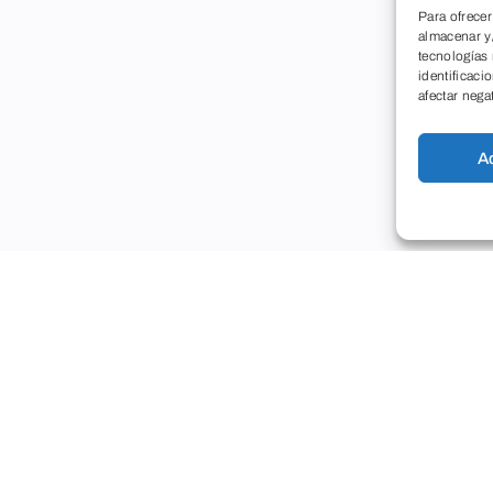
Para ofrecer
almacenar y/
tecnologías
identificaci
afectar nega
A