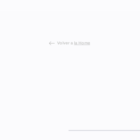
Skip
to
content
Volver a
la Home