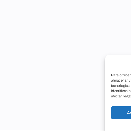
Para ofrecer
almacenar y/
tecnologías
identificaci
afectar nega
A